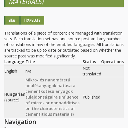
MATERIALS)
Primary tabs
VIEW
TRANSLATE
(ACTIVE
TAB)
Translations of a piece of content are managed with translation
sets. Each translation set has one source post and any number
of translations in any of the
enabled languages
. All translations
are tracked to be up to date or outdated based on whether the
source post was modified significantly.
Language
Title
Status
Operations
Not
English
n/a
translated
Mikro- és nanoméretű
adalékanyagok hatása a
cementkötésű anyagok
Hungarian
tulajdonságaira (Influence
Published
(source)
of micro- or nanoadditives
on the characteristics of
cementitious materials)
Navigation