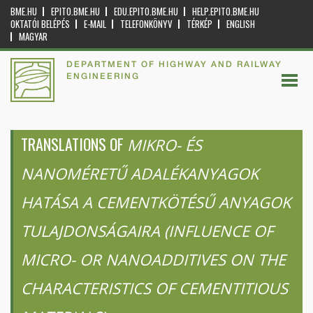
BME.HU
EPITO.BME.HU
EDU.EPITO.BME.HU
HELP.EPITO.BME.HU
OKTATÓI BELÉPÉS
E-MAIL
TELEFONKÖNYV
TÉRKÉP
ENGLISH
MAGYAR
DEPARTMENT OF HIGHWAY AND RAILWAY
ENGINEERING
TRANSLATIONS OF
MIKRO- ÉS
NANOMÉRETŰ ADALÉKANYAGOK
HATÁSA A CEMENTKÖTÉSŰ ANYAGOK
TULAJDONSÁGAIRA (INFLUENCE OF
MICRO- OR NANOADDITIVES ON THE
CHARACTERISTICS OF CEMENTITIOUS