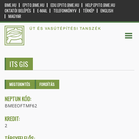
BME.HU
EPITO.BME.HU
EDU.EPITO.BME.HU
HELP.EPITO.BME.HU
OKTATÓI BELÉPÉS
E-MAIL
TELEFONKÖNYV
TÉRKÉP
ENGLISH
MAGYAR
ÚT ÉS VASÚTÉPÍTÉSI TANSZÉK
ITS GIS
Elsődleges fülek
MEGTEKINTÉS
(AKTÍV
FORDÍTÁS
FÜL)
NEPTUN KÓD:
BMEEOFTMF62
KREDIT:
2
TÁRGYFELELŐS: