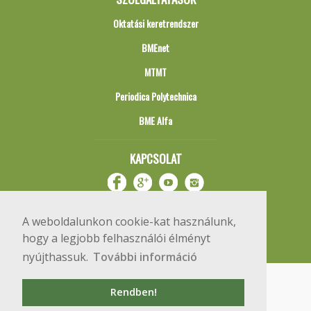
Oktatási keretrendszer
BMEnet
MTMT
Periodica Polytechnica
BME Alfa
KAPCSOLAT
A weboldalunkon cookie-kat használunk,
hogy a legjobb felhasználói élményt
nyújthassuk.
További információ
Impresszum
Copyright © 2020 BME Építőmérnöki Kar
Rendben!
1111 Budapest, Műegyetem rkp. 3.