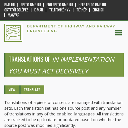
BME.HU
EPITO.BME.HU
EDU.EPITO.BME.HU
HELP.EPITO.BME.HU
OKTATÓI BELÉPÉS
E-MAIL
TELEFONKÖNYV
TÉRKÉP
ENGLISH
MAGYAR
DEPARTMENT OF HIGHWAY AND RAILWAY
ENGINEERING
TRANSLATIONS OF
IN IMPLEMENTATION
YOU MUST ACT DECISIVELY
Primary tabs
VIEW
TRANSLATE
(ACTIVE
TAB)
Translations of a piece of content are managed with translation
sets. Each translation set has one source post and any number
of translations in any of the
enabled languages
. All translations
are tracked to be up to date or outdated based on whether the
source post was modified significantly.