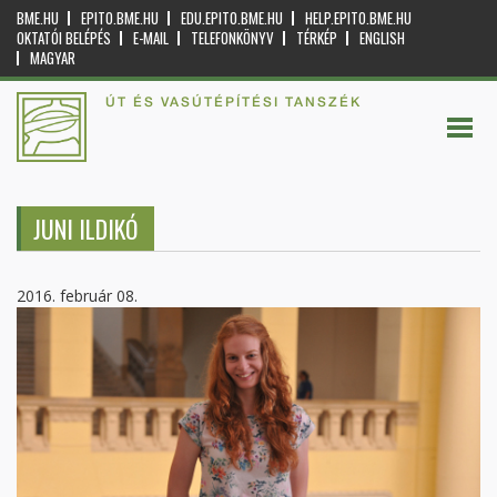
BME.HU
EPITO.BME.HU
EDU.EPITO.BME.HU
HELP.EPITO.BME.HU
OKTATÓI BELÉPÉS
E-MAIL
TELEFONKÖNYV
TÉRKÉP
ENGLISH
MAGYAR
ÚT ÉS VASÚTÉPÍTÉSI TANSZÉK
JUNI ILDIKÓ
2016. február 08.