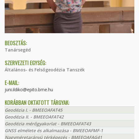
BEOSZTÁS:
Tanársegéd
SZERVEZETI EGYSÉG:
Általános- és Felsőgeodézia Tanszék
E-MAIL:
juni.ildiko@epito.bme.hu
KORÁBBAN OKTATOTT TÁRGYAK:
Geodézia I. - BMEEOAFAT45
Geodézia II. - BMEEOAFAT42
Geodézia mérőgyakorlat - BMEEOAFAT43
GNSS elmélete és alkalmazása - BMEEOAFMF-1
Nagyméretarányú térképezés - BMEEOAFAG41