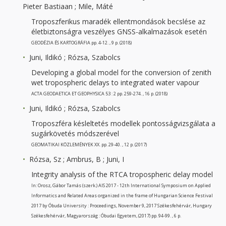
Pieter Bastiaan ; Mile, Máté
Troposzferikus maradék ellentmondások becslése az
életbiztonságra veszélyes GNSS-alkalmazások esetén
GEODÉZIA ÉS KARTOGRÁFIA pp. 4-12. , 9 p. (2018)
Juni, Ildikó ; Rózsa, Szabolcs
Developing a global model for the conversion of zenith
wet tropospheric delays to integrated water vapour
ACTA GEODAETICA ET GEOPHYSICA 53 : 2 pp. 259-274. , 16 p. (2018)
Juni, Ildikó ; Rózsa, Szabolcs
Troposzféra késleltetés modellek pontosságvizsgálata a
sugárkövetés módszerével
GEOMATIKAI KÖZLEMÉNYEK XX. pp. 29-40. , 12 p. (2017)
Rózsa, Sz ; Ambrus, B ; Juni, I
Integrity analysis of the RTCA tropospheric delay model
In: Orosz, Gábor Tamás (szerk.) AIS 2017 - 12th International Symposium on Applied
Informatics and Related Areas organized in the frame of Hungarian Science Festival
2017 by Óbuda University : Proceedings, November 9, 2017 Székesfehérvár, Hungary
Székesfehérvár, Magyarország : Óbudai Egyetem, (2017) pp. 94-99. , 6 p.