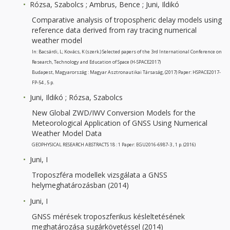
Rózsa, Szabolcs ; Ambrus, Bence ; Juni, Ildikó
Comparative analysis of tropospheric delay models using
reference data derived from ray tracing numerical
weather model
In: Bacsárdi, L; Kovács, K (szerk.) Selected papers of the 3rd International Conference on
Research, Technology and Education of Space (H-SPACE2017)
Budapest, Magyarország : Magyar Asztronautikai Társaság, (2017) Paper: HSPACE2017-
FP-54 , 5 p.
Juni, Ildikó ; Rózsa, Szabolcs
New Global ZWD/IWV Conversion Models for the
Meteorological Application of GNSS Using Numerical
Weather Model Data
GEOPHYSICAL RESEARCH ABSTRACTS 18 : 1 Paper: EGU2016-6987-3 , 1 p. (2016)
Juni, I
Troposzféra modellek vizsgálata a GNSS
helymeghatározásban (2014)
Juni, I
GNSS mérések troposzferikus késleltetésének
meghatározása sugárkövetéssel (2014)