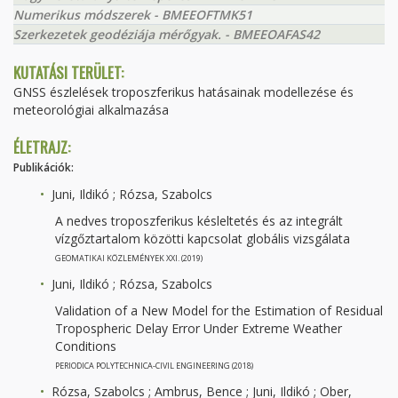
Numerikus módszerek - BMEEOFTMK51
Szerkezetek geodéziája mérőgyak. - BMEEOAFAS42
KUTATÁSI TERÜLET:
GNSS észlelések troposzferikus hatásainak modellezése és
meteorológiai alkalmazása
ÉLETRAJZ:
Publikációk:
Juni, Ildikó ; Rózsa, Szabolcs
A nedves troposzferikus késleltetés és az integrált
vízgőztartalom közötti kapcsolat globális vizsgálata
GEOMATIKAI KÖZLEMÉNYEK XXI. (2019)
Juni, Ildikó ; Rózsa, Szabolcs
Validation of a New Model for the Estimation of Residual
Tropospheric Delay Error Under Extreme Weather
Conditions
PERIODICA POLYTECHNICA-CIVIL ENGINEERING (2018)
Rózsa, Szabolcs ; Ambrus, Bence ; Juni, Ildikó ; Ober,