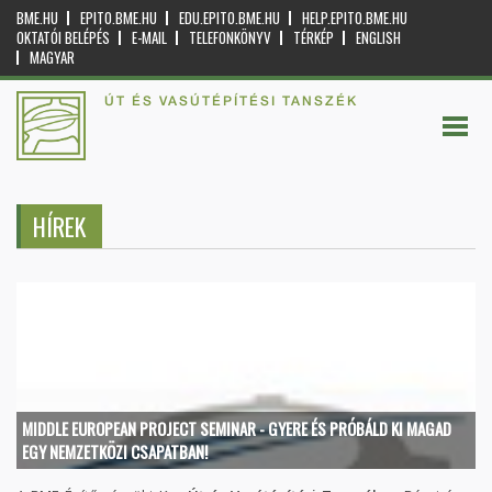
BME.HU
EPITO.BME.HU
EDU.EPITO.BME.HU
HELP.EPITO.BME.HU
OKTATÓI BELÉPÉS
E-MAIL
TELEFONKÖNYV
TÉRKÉP
ENGLISH
MAGYAR
ÚT ÉS VASÚTÉPÍTÉSI TANSZÉK
HÍREK
MIDDLE EUROPEAN PROJECT SEMINAR - GYERE ÉS PRÓBÁLD KI MAGAD
EGY NEMZETKÖZI CSAPATBAN!