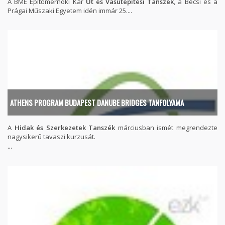
A BME Építőmérnöki Kar
Út és Vasútépítési Tanszék
, a Bécsi és a
Prágai Műszaki Egyetem idén immár 25....
ATHENS PROGRAM BUDAPEST DANUBE BRIDGES TANFOLYAMA
A
Hidak és Szerkezetek Tanszék
márciusban ismét megrendezte
nagysikerű tavaszi kurzusát.
...