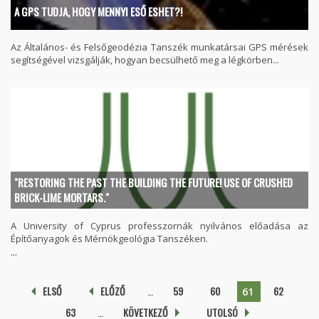
A GPS TUDJA, HOGY MENNYI ESŐ ESHET?!
Az Általános- és Felsőgeodézia Tanszék munkatársai GPS mérések
segítségével vizsgálják, hogyan becsülhető meg a légkörben...
"RESTORING THE PAST THE BUILDING THE FUTURE! USE OF CRUSHED
BRICK-LIME MORTARS."
A University of Cyprus professzornák nyilvános előadása az
Építőanyagok és Mérnökgeológia Tanszéken.
...
Oldalak
ELSŐ
ELŐZŐ
…
59
60
62
61
63
…
KÖVETKEZŐ
UTOLSÓ