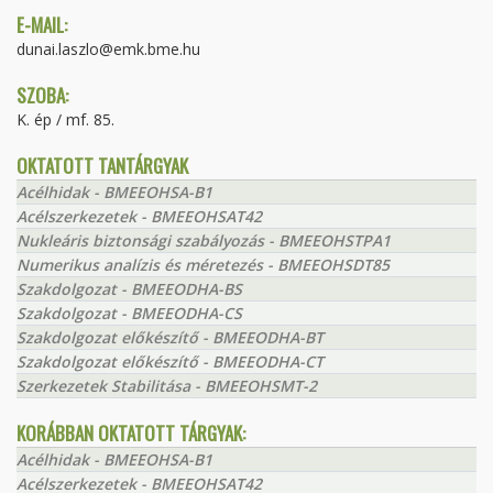
E-MAIL:
dunai.laszlo@emk.bme.hu
SZOBA:
K. ép / mf. 85.
OKTATOTT TANTÁRGYAK
Acélhidak - BMEEOHSA-B1
Acélszerkezetek - BMEEOHSAT42
Nukleáris biztonsági szabályozás - BMEEOHSTPA1
Numerikus analízis és méretezés - BMEEOHSDT85
Szakdolgozat - BMEEODHA-BS
Szakdolgozat - BMEEODHA-CS
Szakdolgozat előkészítő - BMEEODHA-BT
Szakdolgozat előkészítő - BMEEODHA-CT
Szerkezetek Stabilitása - BMEEOHSMT-2
KORÁBBAN OKTATOTT TÁRGYAK:
Acélhidak - BMEEOHSA-B1
Acélszerkezetek - BMEEOHSAT42