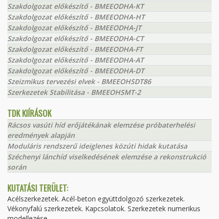
Szakdolgozat előkészítő - BMEEODHA-KT
Szakdolgozat előkészítő - BMEEODHA-HT
Szakdolgozat előkészítő - BMEEODHA-JT
Szakdolgozat előkészítő - BMEEODHA-CT
Szakdolgozat előkészítő - BMEEODHA-FT
Szakdolgozat előkészítő - BMEEODHA-AT
Szakdolgozat előkészítő - BMEEODHA-DT
Szeizmikus tervezési elvek - BMEEOHSDT86
Szerkezetek Stabilitása - BMEEOHSMT-2
TDK KIÍRÁSOK
Rácsos vasúti híd erőjátékának elemzése próbaterhelési
eredmények alapján
Moduláris rendszerű ideiglenes közúti hidak kutatása
Széchenyi lánchíd viselkedésének elemzése a rekonstrukció
során
KUTATÁSI TERÜLET:
Acélszerkezetek. Acél-beton együttdolgozó szerkezetek.
Vékonyfalú szerkezetek. Kapcsolatok. Szerkezetek numerikus
modellezése.