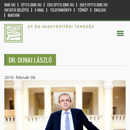
BME.HU
EPITO.BME.HU
EDU.EPITO.BME.HU
HELP.EPITO.BME.HU
OKTATÓI BELÉPÉS
E-MAIL
TELEFONKÖNYV
TÉRKÉP
ENGLISH
MAGYAR
ÚT ÉS VASÚTÉPÍTÉSI TANSZÉK
DR. DUNAI LÁSZLÓ
2016. február 08.