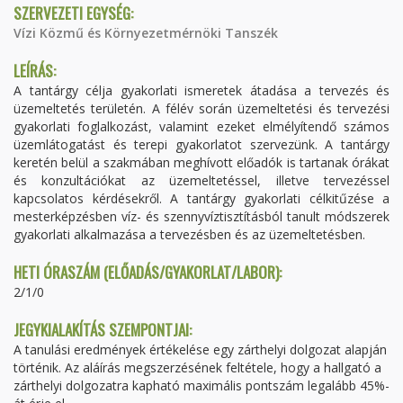
SZERVEZETI EGYSÉG:
Vízi Közmű és Környezetmérnöki Tanszék
LEÍRÁS:
A tantárgy célja gyakorlati ismeretek átadása a tervezés és
üzemeltetés területén. A félév során üzemeltetési és tervezési
gyakorlati foglalkozást, valamint ezeket elmélyítendő számos
üzemlátogatást és terepi gyakorlatot szervezünk. A tantárgy
keretén belül a szakmában meghívott előadók is tartanak órákat
és konzultációkat az üzemeltetéssel, illetve tervezéssel
kapcsolatos kérdésekről. A tantárgy gyakorlati célkitűzése a
mesterképzésben víz- és szennyvíztisztításból tanult módszerek
gyakorlati alkalmazása a tervezésben és az üzemeltetésben.
HETI ÓRASZÁM (ELŐADÁS/GYAKORLAT/LABOR):
2/1/0
JEGYKIALAKÍTÁS SZEMPONTJAI:
A tanulási eredmények értékelése egy zárthelyi dolgozat alapján
történik. Az aláírás megszerzésének feltétele, hogy a hallgató a
zárthelyi dolgozatra kapható maximális pontszám legalább 45%-