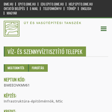
BME.HU
EPITO.BME.HU
EDU.EPITO.BME.HU
HELP.EPITO.BME.HU
OKTATÓI BELÉPÉS
E-MAIL
TELEFONKÖNYV
TÉRKÉP
ENGLISH
MAGYAR
ÚT ÉS VASÚTÉPÍTÉSI TANSZÉK
VÍZ- ÉS SZENNYVÍZTISZTÍTÓ TELEPEK
Elsődleges fülek
MEGTEKINTÉS
(AKTÍV
FORDÍTÁS
FÜL)
NEPTUN KÓD:
BMEEOVKMV61
KÉPZÉS:
Infrastruktúra-építőmérnök, MSc
KREDIT: