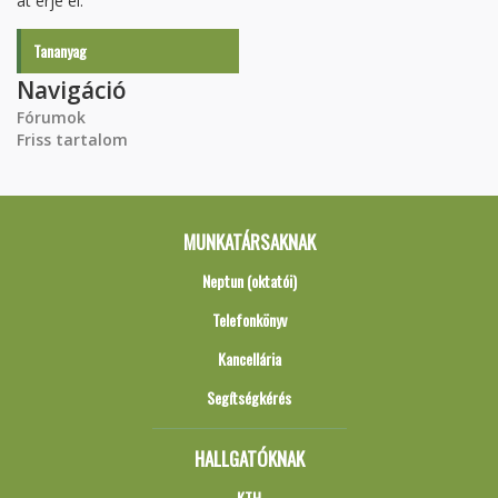
át érje el.
Tananyag
Navigáció
Fórumok
Friss tartalom
MUNKATÁRSAKNAK
Neptun (oktatói)
Telefonkönyv
Kancellária
Segítségkérés
HALLGATÓKNAK
KTH