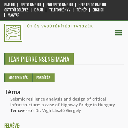
BME.HU
EPITO.BME.HU
EDU.EPITO.BME.HU
HELP.EPITO.BME.HU
OKTATÓI BELÉPÉS
E-MAIL
TELEFONKÖNYV
TÉRKÉP
ENGLISH
MAGYAR
ÚT ÉS VASÚTÉPÍTÉSI TANSZÉK
JEAN PIERRE NSENGIMANA
Elsődleges fülek
MEGTEKINTÉS
(AKTÍV
FORDÍTÁS
FÜL)
Téma
Seismic resilience analysis and design of critical
Infrastructure: a case of Highway Bridge in Hungary
Témavezető:
Dr. Vigh László Gergely
FELVÉVE: