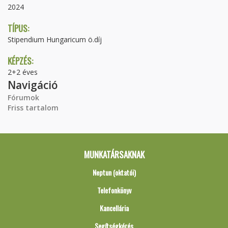
2024
TÍPUS:
Stipendium Hungaricum ö.díj
KÉPZÉS:
2+2 éves
Navigáció
Fórumok
Friss tartalom
MUNKATÁRSAKNAK
Neptun (oktatói)
Telefonkönyv
Kancellária
Segítségkérés