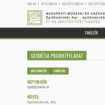
BME.HU
EPITO.BME.HU
EDU.EPITO.BME.HU
HELP.EPITO.B
BUDAPESTI MŰSZAKI ÉS GAZDA
Építőmérnöki Kar - építőmérnö
ÚT ÉS VASÚTÉPÍTÉSI TANSZÉK
TANSZÉK
GEODÉZIA PROJEKTFELADAT
Elsődleges fülek
MEGTEKINTÉS
(AKTÍV
FORDÍTÁS
FÜL)
NEPTUN KÓD:
BMEEOAFA-IP
KÉPZÉS:
Építőmérnök, BSc