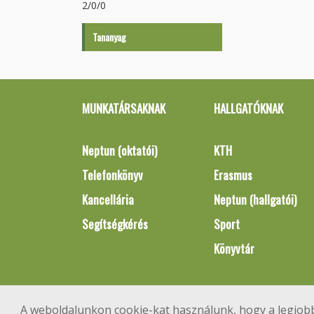
2/0/0
Tananyag
MUNKATÁRSAKNAK
HALLGATÓKNAK
Neptun (oktatói)
KTH
Telefonkönyv
Erasmus
Kancellária
Neptun (hallgatói)
Segítségkérés
Sport
Könyvtár
A weboldalunkon cookie-kat használunk, hogy a legjobb