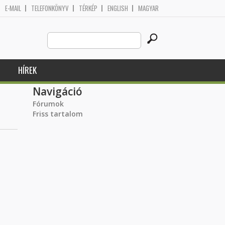
E-MAIL
TELEFONKÖNYV
TÉRKÉP
ENGLISH
MAGYAR
Search
Keresés űrlap
this
site
HÍREK
Navigáció
Fórumok
Friss tartalom