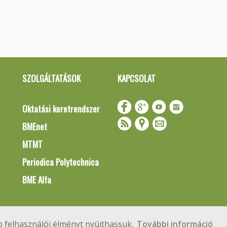
SZOLGÁLTATÁSOK
KAPCSOLAT
Oktatási keretrendszer
BMEnet
MTMT
Periodica Polytechnica
BME Alfa
Impresszum
Copyright © 2020 BME Építőmérnöki Kar
 felhasználói élményt nyújthassuk.
További információ