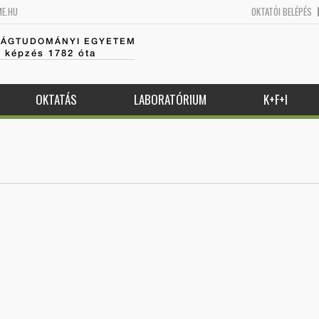
ME.HU
OKTATÓI BELÉPÉS
SÁGTUDOMÁNYI EGYETEM
k képzés 1782 óta
OKTATÁS
LABORATÓRIUM
K+F+I