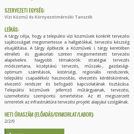
SZERVEZETI EGYSÉG:
Vízi Közmű és Környezetmérnöki Tanszék
LEÍRÁS:
A tárgy célja, hogy a települési vízi közművek konkrét tervezési
sajátosságait megismertesse a hallgatókkal, tervezési készség
elsajátítása. A tárgy építkezik a Közművek I. tárgy keretében
elméleti és gyakorlati szinten megismertetett tervezési
alapelvekre. Nagyobb témakörök: stratégiai tervezés
módszertana, középtávú tervezés, műszaki-, gazdasági-
optimum számítások, kistérségi, regionális rendszerek,
települési csapadékvíz hasznosítás, elvezetés kérdéskörének,
elvezető rendszer és befogadó kapcsolatának tisztázása.
Települési közművek jellemző műtárgyainak, tervezési,
üzemeltetési szempontú ismertetése. Az itt megszerzett
ismeretek az infrastruktúra tervezési projekt alapjául szolgálnak.
HETI ÓRASZÁM (ELŐADÁS/GYAKORLAT/LABOR):
2/2/0