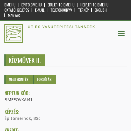
BME.HU
EPITO.BME.HU
EDU.EPITO.BME.HU
HELP.EPITO.BME.HU
OKTATÓI BELÉPÉS
E-MAIL
TELEFONKÖNYV
TÉRKÉP
ENGLISH
MAGYAR
ÚT ÉS VASÚTÉPÍTÉSI TANSZÉK
KÖZMŰVEK II.
Elsődleges fülek
MEGTEKINTÉS
(AKTÍV
FORDÍTÁS
FÜL)
NEPTUN KÓD:
BMEEOVKAI41
KÉPZÉS:
Építőmérnök, BSc
KREDIT: