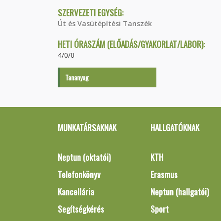
SZERVEZETI EGYSÉG:
Út és Vasútépítési Tanszék
HETI ÓRASZÁM (ELŐADÁS/GYAKORLAT/LABOR):
4/0/0
Tananyag
MUNKATÁRSAKNAK
HALLGATÓKNAK
Neptun (oktatói)
KTH
Telefonkönyv
Erasmus
Kancellária
Neptun (hallgatói)
Segítségkérés
Sport