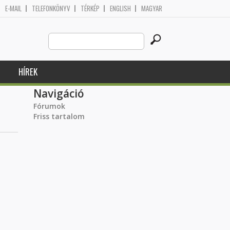
E-MAIL
TELEFONKÖNYV
TÉRKÉP
ENGLISH
MAGYAR
Search
Keresés űrlap
this
site
HÍREK
Navigáció
Fórumok
Friss tartalom