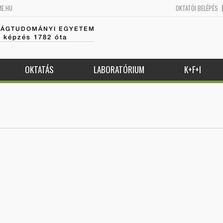
ME.HU
OKTATÓI BELÉPÉS
SÁGTUDOMÁNYI EGYETEM
k képzés 1782 óta
OKTATÁS
LABORATÓRIUM
K+F+I