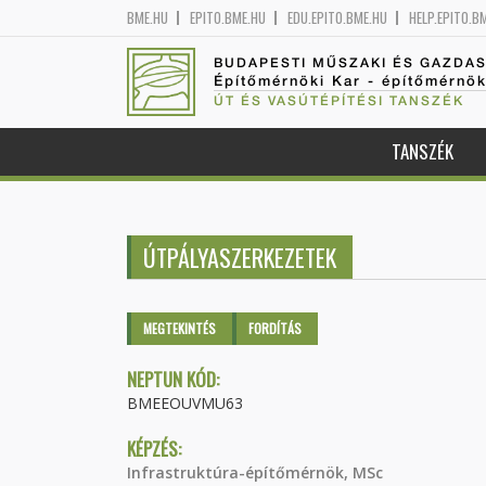
BME.HU
EPITO.BME.HU
EDU.EPITO.BME.HU
HELP.EPITO.B
BUDAPESTI MŰSZAKI ÉS GAZDA
Építőmérnöki Kar - építőmérnö
ÚT ÉS VASÚTÉPÍTÉSI TANSZÉK
TANSZÉK
ÚTPÁLYASZERKEZETEK
Elsődleges fülek
MEGTEKINTÉS
(AKTÍV
FORDÍTÁS
FÜL)
NEPTUN KÓD:
BMEEOUVMU63
KÉPZÉS:
Infrastruktúra-építőmérnök, MSc