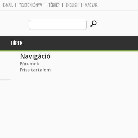
E-MAIL
TELEFONKÖNYV
TÉRKÉP
ENGLISH
MAGYAR
Search
Keresés űrlap
this
site
HÍREK
Navigáció
Fórumok
Friss tartalom