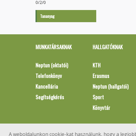
0/2/0
Tananyag
MUNKATÁRSAKNAK
HALLGATÓKNAK
Neptun (oktatói)
KTH
Telefonkönyv
Erasmus
Kancellária
Neptun (hallgatói)
Segítségkérés
Sport
Könyvtár
A weboldalunkon cookie-kat használunk, hogy a legjobb