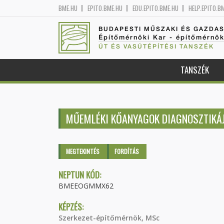
BME.HU
EPITO.BME.HU
EDU.EPITO.BME.HU
HELP.EPITO.B
BUDAPESTI MŰSZAKI ÉS GAZDA
Építőmérnöki Kar - építőmérnö
ÚT ÉS VASÚTÉPÍTÉSI TANSZÉK
TANSZÉK
MŰEMLÉKI KŐANYAGOK DIAGNOSZTIKÁ
Elsődleges fülek
MEGTEKINTÉS
(AKTÍV
FORDÍTÁS
FÜL)
NEPTUN KÓD:
BMEEOGMMX62
KÉPZÉS:
Szerkezet-építőmérnök, MSc