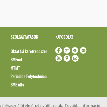
SZOLGÁLTATÁSOK
KAPCSOLAT
Oktatási keretrendszer
BMEnet
MTMT
Periodica Polytechnica
BME Alfa
Impresszum
Copyright © 2020 BME Építőmérnöki Kar
 felhasználói élményt nyújthassuk.
További információ