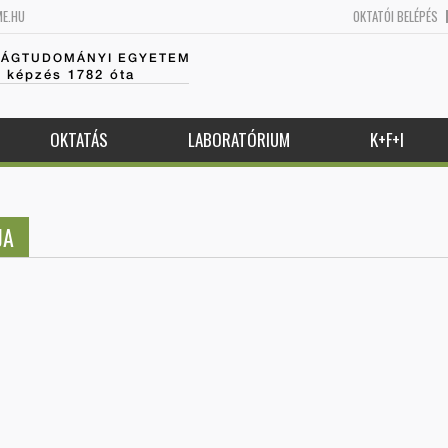
ME.HU
OKTATÓI BELÉPÉS
SÁGTUDOMÁNYI EGYETEM
k képzés 1782 óta
OKTATÁS
LABORATÓRIUM
K+F+I
JA