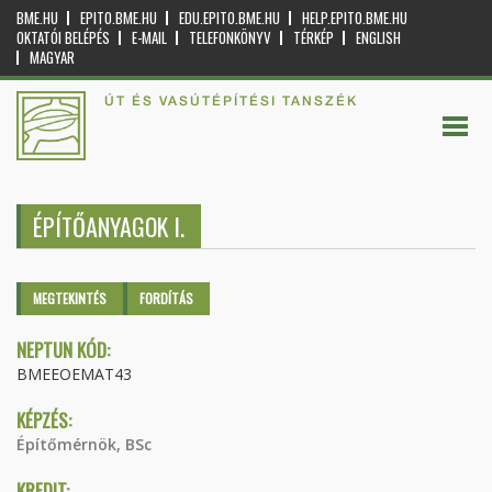
BME.HU
EPITO.BME.HU
EDU.EPITO.BME.HU
HELP.EPITO.BME.HU
OKTATÓI BELÉPÉS
E-MAIL
TELEFONKÖNYV
TÉRKÉP
ENGLISH
MAGYAR
ÚT ÉS VASÚTÉPÍTÉSI TANSZÉK
ÉPÍTŐANYAGOK I.
Elsődleges fülek
MEGTEKINTÉS
(AKTÍV
FORDÍTÁS
FÜL)
NEPTUN KÓD:
BMEEOEMAT43
KÉPZÉS:
Építőmérnök, BSc
KREDIT: