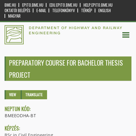
BME.HU
EPITO.BME.HU
EDU.EPITO.BME.HU
HELP.EPITO.BME.HU
OKTATÓI BELÉPÉS
E-MAIL
TELEFONKÖNYV
TÉRKÉP
ENGLISH
MAGYAR
DEPARTMENT OF HIGHWAY AND RAILWAY
ENGINEERING
PREPARATORY COURSE FOR BACHELOR THESIS
PROJECT
Primary tabs
VIEW
(ACTIVE
TRANSLATE
TAB)
NEPTUN KÓD:
BMEEODHA-BT
KÉPZÉS:
BSc in Civil Engineering