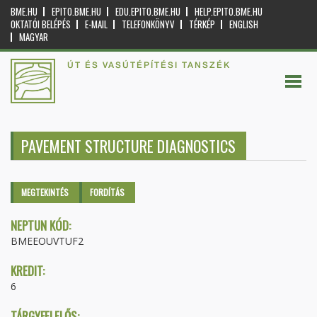
BME.HU
EPITO.BME.HU
EDU.EPITO.BME.HU
HELP.EPITO.BME.HU
OKTATÓI BELÉPÉS
E-MAIL
TELEFONKÖNYV
TÉRKÉP
ENGLISH
MAGYAR
ÚT ÉS VASÚTÉPÍTÉSI TANSZÉK
PAVEMENT STRUCTURE DIAGNOSTICS
Elsődleges fülek
MEGTEKINTÉS
(AKTÍV
FORDÍTÁS
FÜL)
NEPTUN KÓD:
BMEEOUVTUF2
KREDIT:
6
TÁRGYFELELŐS: