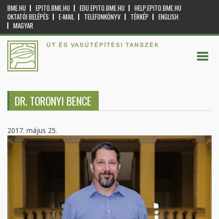
BME.HU
EPITO.BME.HU
EDU.EPITO.BME.HU
HELP.EPITO.BME.HU
OKTATÓI BELÉPÉS
E-MAIL
TELEFONKÖNYV
TÉRKÉP
ENGLISH
MAGYAR
ÚT ÉS VASÚTÉPÍTÉSI TANSZÉK
DR. TORONYI BENCE
2017. május 25.