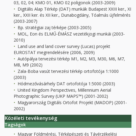
03, 02, 04; KMO 01, KMO 02 poligonok (2003-2009)
Digitális Alap Térkép (DAT) munkák Budapest XXIII ker., XI
ker., XXII ker. és XII ker., Dunabogdány, Tóalmás újfelmérés
(2003-2007)
Bp. stratégiai zaj térképe (2003-2005)
MOL, Eon és ELMŰ-ÉMÁSZ vezetékjogi munkái (2003-
2010)
Land use and land cover survey (Lucas) projekt
EUROSTAT megrendelésére (2006, 2009)
Autópálya tervezési térkép M1, M2, M3, M30, M6, M7,
M8, M9 (2002)
Zala-Boba vasút tervezési térkép ortofotója 1:1000
(2003)
Hódmezővásárhely DAT ortofotója 1:5000 (2003)
United Kingdom Perspectives, Millennium Aerial
Photographic Survey (UKP MAPS™) (2001-2002)
Magyarország Digitáls Ortofot Projekt (MADOP) (2001-
2002)
Közéleti tevékenység
Tagságok
Magyar Földmérési, Térképészeti és Távérzékelési