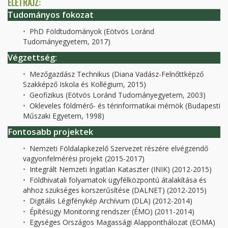
ÉLETRAJZ:
Tudományos fokozat
PhD Földtudományok (Eötvös Loránd
Tudományegyetem, 2017)
Végzettség:
Mezőgazdász Technikus (Diana Vadász-Felnőttképző
Szakképző Iskola és Kollégium, 2015)
Geofizikus (Eötvös Loránd Tudományegyetem, 2003)
Okleveles földmérő- és térinformatikai mérnök (Budapesti
Műszaki Egyetem, 1998)
Fontosabb projektek
Nemzeti Földalapkezelő Szervezet részére elvégzendő
vagyonfelmérési projekt (2015-2017)
Integrált Nemzeti Ingatlan Kataszter (INIK) (2012-2015)
Földhivatali folyamatok ügyfélközpontú átalakítása és
ahhoz szükséges korszerűsítése (DALNET) (2012-2015)
Digitális Légifénykép Archívum (DLA) (2012-2014)
Építésügy Monitoring rendszer (ÉMO) (2011-2014)
Egységes Országos Magassági Alapponthálozat (EOMA)