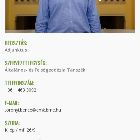
BEOSZTÁS:
Adjunktus
SZERVEZETI EGYSÉG:
Általános- és Felsőgeodézia Tanszék
TELEFONSZÁM:
+36 1 463 3092
E-MAIL:
toronyi.bence@emk.bme.hu
SZOBA:
K. ép / mf. 26/9.