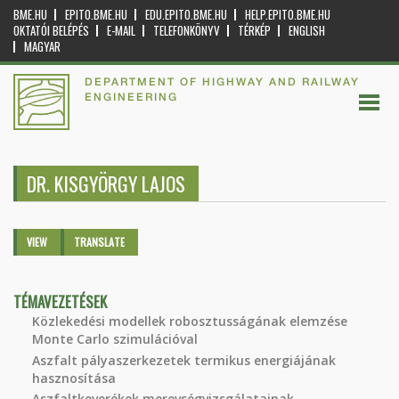
BME.HU
EPITO.BME.HU
EDU.EPITO.BME.HU
HELP.EPITO.BME.HU
OKTATÓI BELÉPÉS
E-MAIL
TELEFONKÖNYV
TÉRKÉP
ENGLISH
MAGYAR
DEPARTMENT OF HIGHWAY AND RAILWAY
ENGINEERING
DR. KISGYÖRGY LAJOS
Primary tabs
VIEW
(ACTIVE
TRANSLATE
TAB)
TÉMAVEZETÉSEK
Közlekedési modellek robosztusságának elemzése
Monte Carlo szimulációval
Aszfalt pályaszerkezetek termikus energiájának
hasznosítása
Aszfaltkeverékek merevségvizsgálatainak