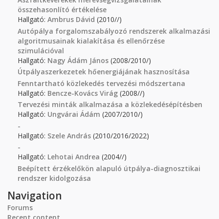
összehasonlító értékelése
Hallgató:
Ambrus Dávid
(2010//)
Autópálya forgalomszabályozó rendszerek alkalmazási
algoritmusainak kialakítása és ellenőrzése
szimulációval
Hallgató:
Nagy Ádám János
(2008/2010/)
Útpályaszerkezetek hőenergiájának hasznosítása
Fenntartható közlekedés tervezési módszertana
Hallgató:
Bencze-Kovács Virág
(2008//)
Tervezési minták alkalmazása a közlekedésépítésben
Hallgató:
Ungvárai Ádám
(2007/2010/)
-
Hallgató:
Szele András
(2010/2016/2022)
-
Hallgató:
Lehotai Andrea
(2004//)
Beépített érzékelőkön alapuló útpálya-diagnosztikai
rendszer kidolgozása
Navigation
Forums
Recent content