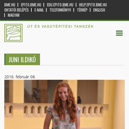
BME.HU
EPITO.BME.HU
EDU.EPITO.BME.HU
HELP.EPITO.BME.HU
OKTATÓI BELÉPÉS
E-MAIL
TELEFONKÖNYV
TÉRKÉP
ENGLISH
MAGYAR
ÚT ÉS VASÚTÉPÍTÉSI TANSZÉK
JUNI ILDIKÓ
2016. február 08.