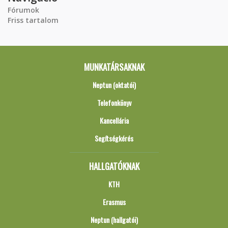
Fórumok
Friss tartalom
MUNKATÁRSAKNAK
Neptun (oktatói)
Telefonkönyv
Kancellária
Segítségkérés
HALLGATÓKNAK
KTH
Erasmus
Neptun (hallgatói)