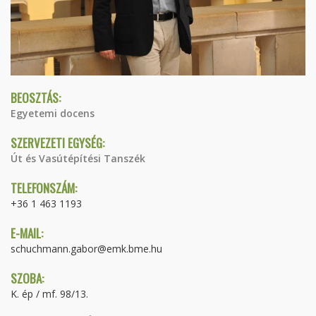
BEOSZTÁS:
Egyetemi docens
SZERVEZETI EGYSÉG:
Út és Vasútépítési Tanszék
TELEFONSZÁM:
+36 1 463 1193
E-MAIL:
schuchmann.gabor@emk.bme.hu
SZOBA:
K. ép / mf. 98/13.