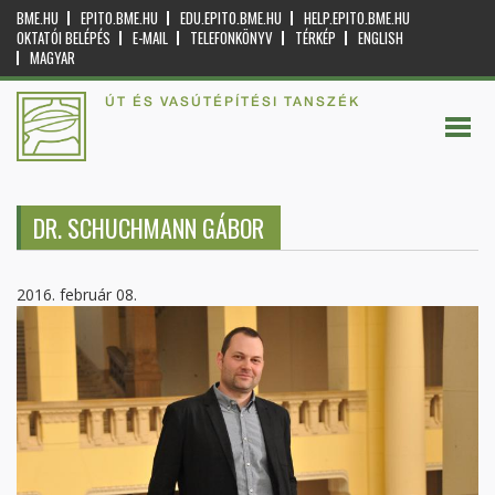
BME.HU
EPITO.BME.HU
EDU.EPITO.BME.HU
HELP.EPITO.BME.HU
OKTATÓI BELÉPÉS
E-MAIL
TELEFONKÖNYV
TÉRKÉP
ENGLISH
MAGYAR
ÚT ÉS VASÚTÉPÍTÉSI TANSZÉK
DR. SCHUCHMANN GÁBOR
2016. február 08.