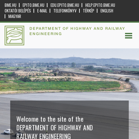
BME.HU
EPITO.BME.HU
EDU.EPITO.BME.HU
HELP.EPITO.BME.HU
OKTATÓI BELÉPÉS
E-MAIL
TELEFONKÖNYV
TÉRKÉP
ENGLISH
MAGYAR
DEPARTMENT OF HIGHWAY AND RAILWAY
ENGINEERING
Welcome to the site of the
DEPARTMENT OF HIGHWAY AND
RAILWAY ENGINEERING