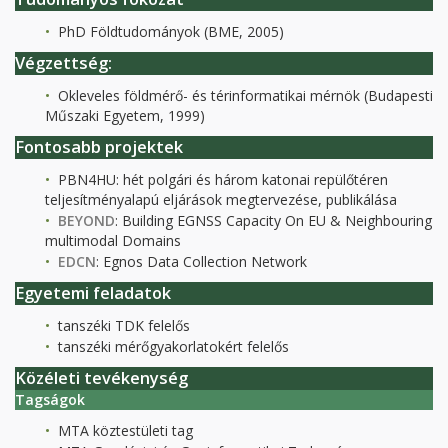
PhD Földtudományok (BME, 2005)
Végzettség:
Okleveles földmérő- és térinformatikai mérnök (Budapesti
Műszaki Egyetem, 1999)
Fontosabb projektek
PBN4HU: hét polgári és három katonai repülőtéren
teljesítményalapú eljárások megtervezése, publikálása
BEYOND
: Building EGNSS Capacity On EU & Neighbouring
multimodal Domains
EDCN
: Egnos Data Collection Network
Egyetemi feladatok
tanszéki TDK felelős
tanszéki mérőgyakorlatokért felelős
Közéleti tevékenység
Tagságok
MTA köztestületi tag