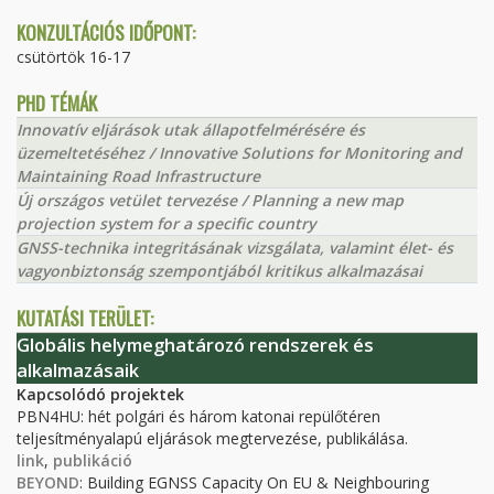
KONZULTÁCIÓS IDŐPONT:
csütörtök 16-17
PHD TÉMÁK
Innovatív eljárások utak állapotfelmérésére és
üzemeltetéséhez / Innovative Solutions for Monitoring and
Maintaining Road Infrastructure
Új országos vetület tervezése / Planning a new map
projection system for a specific country
GNSS-technika integritásának vizsgálata, valamint élet- és
vagyonbiztonság szempontjából kritikus alkalmazásai
KUTATÁSI TERÜLET:
Globális helymeghatározó rendszerek és
alkalmazásaik
Kapcsolódó projektek
PBN4HU: hét polgári és három katonai repülőtéren
teljesítményalapú eljárások megtervezése, publikálása.
link
,
publikáció
BEYOND
: Building EGNSS Capacity On EU & Neighbouring