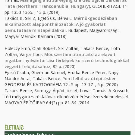
Tamás:
Managing and Surveying the Geological Garden at
Tata (Northern Transdanubia, Hungary)
. GEOHERITAGE 11
pp. 1353-1365. , 13 p. (2019)
Takács B, Siki Z, Égető Cs, Bényi L:
Mérnökgeodéziában
alkalmazott alapponthálózatok: A jó gyakorlat
bemutatása mintapéldákkal.
Budapest, Magyarország :
Magyar Mérnöki Kamara (2018)
Holéczy Ernő, Oláh Róbert, Siki Zoltán, Takács Bence, Tóth
Zoltán, Varga Tibor:
Módszertani útmutató az elavult
ingatlan-nyilvántartási térképek korszerű technológiákkal
végzett felújításához
, 82 p. (2020)
Égető Csaba, Gherman Sámuel, Hrutka Bence Péter, Nagy
Nándor Antal, Takács Bence:
Pontfelhő az útépítésben
.
GEODÉZIA ÉS KARTOGRÁFIA 72 : 5 pp. 13-17. , 5 p. (2020)
Takács Bence, Somogyi Árpád József, Lovas Tamás: A Kossuth
téri mélygarázs résfalának ellenőrző mérése lézerszkenneléssel.
MAGYAR ÉPÍTŐIPAR 64:(2) pp. 81-84. (2014
ÉLETRAJZ:
Tudományos fokozat