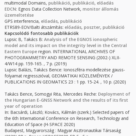
multimodal Domains,
publikáció
,
publikáció
,
előadás
EDCN
: Egnos Data Collection Network,
monitor állomás
üzemeltetése
GPS interferencia,
előadás
,
publikáció
ETRS89-EOV/Balti átszámítás:
előadás
,
poszter
,
publikáció
Kapcsolódó fontosabb publikációk
Lupsic B, Takács B:
Analysis of the EGNOS ionospheric
model and its impact on the integrity level in the Central
Eastern Europe
region. INTERNATIONAL ARCHIVES OF
PHOTOGRAMMETRY AND REMOTE SENSING (2002-) XLII-
4/W14 pp. 159-165. , 7 p. (2019)
Lupsic Balázs, Takács Bence: Ionoszféra modellezése gauss-
folyamat regresszióval, GEOMATIKAI KÖZLEMÉNYEK /
PUBLICATIONS IN GEOMATICS 23 : 1 pp. 15-24. , 10 p. (2020)
Takács Bence, Somogyi Rita, Mercedes Reche:
Deployment of
the Hungarian E-GNSS Network and the results of its first
year of operation
In: Bacsárdi, László; Kovács, Kálmán (szerk.) Selected papers of
the 6th International Conference on Research, Technology and
Education of Space (H-SPACE 2020)
Budapest, Magyarország : Magyar Asztronautikai Társaság