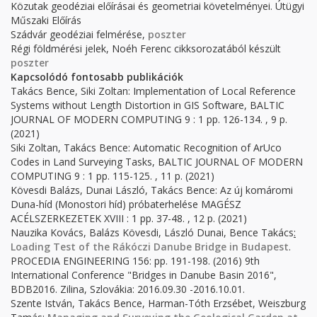
Közutak geodéziai előírásai és geometriai követelményei. Útügyi
Műszaki Előírás
Szádvár geodéziai felmérése,
poszter
Régi földmérési jelek, Noéh Ferenc cikksorozatából készült
poszter
Kapcsolódó fontosabb publikációk
Takács Bence, Siki Zoltan: Implementation of Local Reference
Systems without Length Distortion in GIS Software, BALTIC
JOURNAL OF MODERN COMPUTING 9 : 1 pp. 126-134. , 9 p.
(2021)
Siki Zoltan, Takács Bence: Automatic Recognition of ArUco
Codes in Land Surveying Tasks, BALTIC JOURNAL OF MODERN
COMPUTING 9 : 1 pp. 115-125. , 11 p. (2021)
Kövesdi Balázs, Dunai László, Takács Bence: Az új komáromi
Duna-híd (Monostori híd) próbaterhelése MAGÉSZ
ACÉLSZERKEZETEK XVIII : 1 pp. 37-48. , 12 p. (2021)
Nauzika Kovács, Balázs Kövesdi, László Dunai, Bence Takács
:
Loading Test of the Rákóczi Danube Bridge in Budapest
.
PROCEDIA ENGINEERING
156:
pp. 191-198.
(2016) 9th
International Conference "Bridges in Danube Basin 2016",
BDB2016. Zilina, Szlovákia: 2016.09.30 -2016.10.01.
Szente István, Takács Bence, Harman-Tóth Erzsébet, Weiszburg