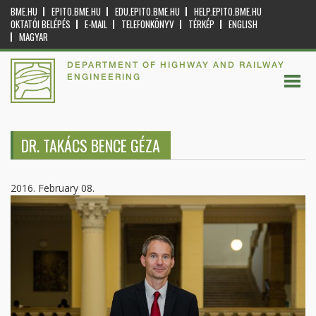
BME.HU
EPITO.BME.HU
EDU.EPITO.BME.HU
HELP.EPITO.BME.HU
OKTATÓI BELÉPÉS
E-MAIL
TELEFONKÖNYV
TÉRKÉP
ENGLISH
MAGYAR
DEPARTMENT OF HIGHWAY AND RAILWAY
ENGINEERING
DR. TAKÁCS BENCE GÉZA
2016. February 08.