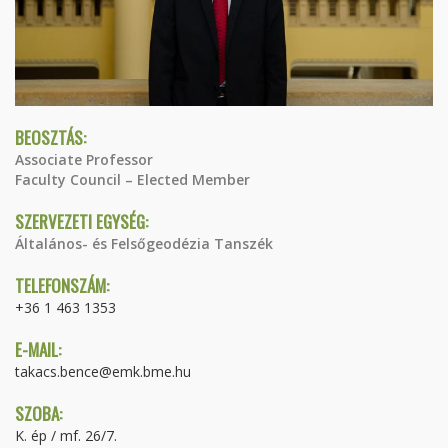
BEOSZTÁS:
Associate Professor
Faculty Council – Elected Member
SZERVEZETI EGYSÉG:
Általános- és Felsőgeodézia Tanszék
TELEFONSZÁM:
+36 1 463 1353
E-MAIL:
takacs.bence@emk.bme.hu
SZOBA:
K. ép / mf. 26/7.