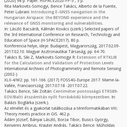
(2020) 98 p. Paper: HSPACE2020-FP-5 , 5 p.
Rita Markovits-Somogyi, Bence Takács, Alberto de la Fuente,
Peter Lubrani:
Introducing E-GNSS navigation in the
Hungarian Airspace: the BEYOND experience and the
relevance of GNSS monitoring and vulnerabilities.
In: László Bacsárdi, Kálmán Kovács (szerk.) Selected papers of
the 3rd International Conference on Research, Technology and
Education of Space (H-SPACE2017). 80 p.
Konferencia helye, ideje: Budapest, Magyarország, 2017.02.09-
2017.02.10. Magyar Asztronautikai Társaság, pp. 64-70.
Takács B, Siki Z, Markovits-Somogyi R:
Extension of RTKLIB
for the Calculation and Validation of Protection Levels
International Archives of Photogrammetry and Remote Sensing
(2002-)
XLII-4/W2: pp. 161-166. (2017) FOSS4G-Europe 2017. Marne-la-
Vallée, Franciaország: 2017.07.18 -2017.07.22.
Takács Bence, Siki Zoltán:
Centiméter pontosságú ETRS89-
EOV/Balti átszámítás nyílt forráskódú környezetben
. In:
Balázs Boglárka (szerk.).
Az elmélet és a gyakorlat találkozása a térinformatikában VIII.:
Theory meets practice in GIS. 462 p.
Ádám József, Bányai László, Borza Tibor, Busics György,
Kenyeres Ambrus, Krauter András, Takács Bence: Műholdas