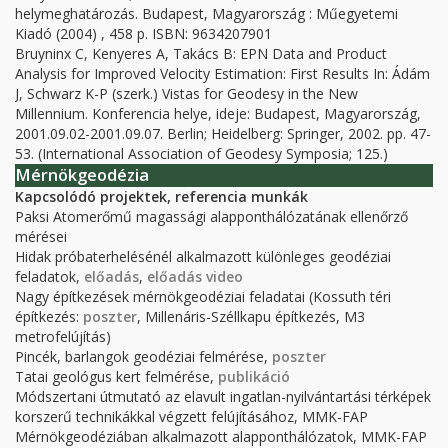
helymeghatározás. Budapest, Magyarország : Műegyetemi
Kiadó (2004) , 458 p. ISBN: 9634207901
Bruyninx C, Kenyeres A, Takács B: EPN Data and Product
Analysis for Improved Velocity Estimation: First Results In: Ádám
J, Schwarz K-P (szerk.) Vistas for Geodesy in the New
Millennium. Konferencia helye, ideje: Budapest, Magyarország,
2001.09.02-2001.09.07. Berlin; Heidelberg
:
Springer,
2002.
pp. 47-
53.
(International Association of Geodesy Symposia; 125.)
Mérnökgeodézia
Kapcsolódó projektek, referencia munkák
Paksi Atomerőmű magassági alapponthálózatának ellenőrző
mérései
Hidak próbaterhelésénél alkalmazott különleges geodéziai
feladatok,
előadás
,
előadás video
Nagy építkezések mérnökgeodéziai feladatai (Kossuth téri
építkezés:
poszter
, Millenáris-Széllkapu építkezés, M3
metrofelújítás)
Pincék, barlangok geodéziai felmérése,
poszter
Tatai geológus kert felmérése,
publikáció
Módszertani útmutató az elavult ingatlan-nyilvántartási térképek
korszerű technikákkal végzett felújításához, MMK-FAP
Mérnökgeodéziában alkalmazott alapponthálózatok, MMK-FAP