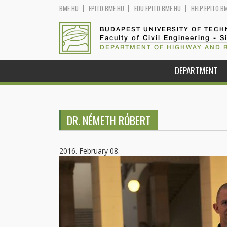
BME.HU
EPITO.BME.HU
EDU.EPITO.BME.HU
HELP.EPITO.B
BUDAPEST UNIVERSITY OF TEC
Faculty of Civil Engineering - S
DEPARTMENT OF HIGHWAY AND 
DEPARTMENT
DR. NÉMETH RÓBERT
2016. February 08.