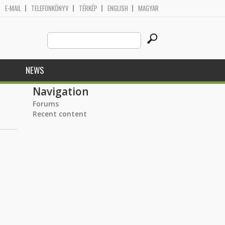
E-MAIL
TELEFONKÖNYV
TÉRKÉP
ENGLISH
MAGYAR
Search
Search form
this
site
NEWS
Navigation
Forums
Recent content