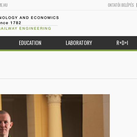
ME.HU
OKTATÓI BELÉPÉS
HNOLOGY AND ECONOMICS
ince 1782
RAILWAY ENGINEERING
EDUCATION
LABORATORY
R+D+I