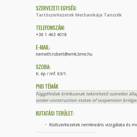
SZERVEZETI EGYSÉG:
Tartószerkezetek Mechanikája Tanszék
TELEFONSZÁM:
+36 1 463 4018
E-MAIL:
nemeth.robert@emk.bme.hu
SZOBA:
K. ép / mf. 63/1.
PHD TÉMÁK
Függőhidak kritikusnak tekinthető szerelési álla
under-construction states of suspension bridge
KUTATÁSI TERÜLET:
Rúdszerkezetek nemlineáris vizsgálata és m