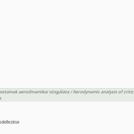
potainak aerodinamikai vizsgálata / Aerodynamic analysis of critic
s
odellezése