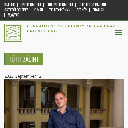
BME.HU
EPITO.BME.HU
EDU.EPITO.BME.HU
HELP.EPITO.BME.HU
OKTATÓI BELÉPÉS
E-MAIL
TELEFONKÖNYV
TÉRKÉP
ENGLISH
MAGYAR
DEPARTMENT OF HIGHWAY AND RAILWAY
ENGINEERING
TÓTH BÁLINT
2023. September 12.