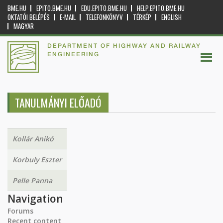
BME.HU
EPITO.BME.HU
EDU.EPITO.BME.HU
HELP.EPITO.BME.HU
OKTATÓI BELÉPÉS
E-MAIL
TELEFONKÖNYV
TÉRKÉP
ENGLISH
MAGYAR
DEPARTMENT OF HIGHWAY AND RAILWAY
ENGINEERING
TANULMÁNYI ELŐADÓ
Kollár Anikó
Korbuly Eszter
Pelle Panna
Navigation
Forums
Recent content