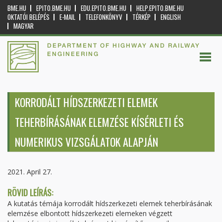
BME.HU
EPITO.BME.HU
EDU.EPITO.BME.HU
HELP.EPITO.BME.HU
OKTATÓI BELÉPÉS
E-MAIL
TELEFONKÖNYV
TÉRKÉP
ENGLISH
MAGYAR
DEPARTMENT OF HIGHWAY AND RAILWAY
ENGINEERING
KORRODÁLT HÍDSZERKEZETI ELEMEK
TEHERBÍRÁSÁNAK ELEMZÉSE KÍSÉRLETI ÉS
NUMERIKUS VIZSGÁLATOK ALAPJÁN
2021. April 27.
RÖVID LEÍRÁS:
A kutatás témája korrodált hídszerkezeti elemek teherbírásának
elemzése elbontott hídszerkezeti elemeken végzett