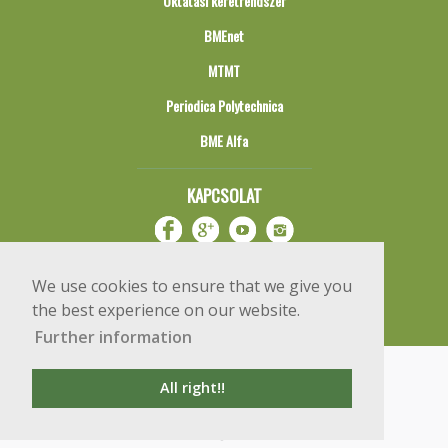
Oktatási keretrendszer
BMEnet
MTMT
Periodica Polytechnica
BME Alfa
KAPCSOLAT
We use cookies to ensure that we give you
the best experience on our website.
Further information
Impresszum
Copyright © 2020 BME Építőmérnöki Kar
All right!!
1111 Budapest, Műegyetem rkp. 3.
+36 1 463 3531
webmester@emk.bme.hu