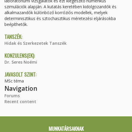
laboratóriumi vizsgálatok és ezt kiegészítő numerikus
szimulációk alapján. A kutatás keretében kidolgozandók és
alkalmazandók különböző korróziós modellek, melyek
determinisztikus és sztochasztikus méretezési eljárásokba
beépíthetők.
TANSZÉK:
Hidak és Szerkezetek Tanszék
KONZULENS(EK):
Dr. Seres Noémi
JAVASOLT SZINT:
MSc téma
Navigation
Forums
Recent content
MUNKATÁRSAKNAK