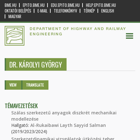
BME.HU
EPITO.BME.HU
EDU.EPITO.BME.HU
HELP.EPITO.BME.HU
OKTATÓI BELÉPÉS
E-MAIL
TELEFONKÖNYV
TÉRKÉP
ENGLISH
MAGYAR
DEPARTMENT OF HIGHWAY AND RAILWAY
ENGINEERING
DR. KÁROLYI GYÖRGY
Primary tabs
VIEW
(ACTIVE
TRANSLATE
TAB)
TÉMAVEZETÉSEK
Szálas szerkezetű anyagok diszkrét mechanikai
modellezése
Hallgató:
Al-Rukaibawi Layth Sayyid Salman
(2019/2023/2024)
Szerkezetdinamikai vizsgálatok ütközési teher