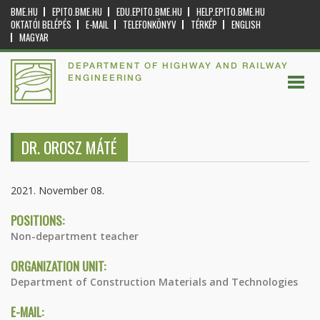
BME.HU
EPITO.BME.HU
EDU.EPITO.BME.HU
HELP.EPITO.BME.HU
OKTATÓI BELÉPÉS
E-MAIL
TELEFONKÖNYV
TÉRKÉP
ENGLISH
MAGYAR
DEPARTMENT OF HIGHWAY AND RAILWAY
ENGINEERING
DR. OROSZ MÁTÉ
2021. November 08.
POSITIONS:
Non-department teacher
ORGANIZATION UNIT:
Department of Construction Materials and Technologies
E-MAIL: