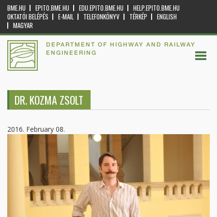
BME.HU
EPITO.BME.HU
EDU.EPITO.BME.HU
HELP.EPITO.BME.HU
OKTATÓI BELÉPÉS
E-MAIL
TELEFONKÖNYV
TÉRKÉP
ENGLISH
MAGYAR
DEPARTMENT OF HIGHWAY AND RAILWAY
ENGINEERING
DR. KOZMA ZSOLT
2016. February 08.