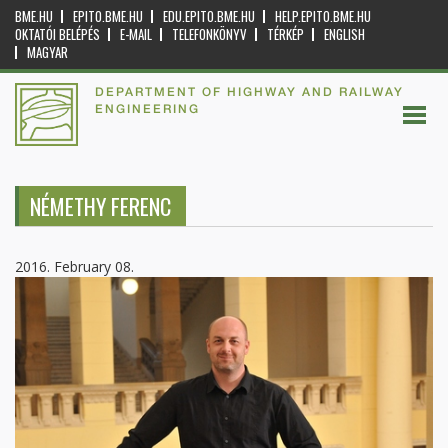
BME.HU
EPITO.BME.HU
EDU.EPITO.BME.HU
HELP.EPITO.BME.HU
OKTATÓI BELÉPÉS
E-MAIL
TELEFONKÖNYV
TÉRKÉP
ENGLISH
MAGYAR
DEPARTMENT OF HIGHWAY AND RAILWAY
ENGINEERING
NÉMETHY FERENC
2016. February 08.