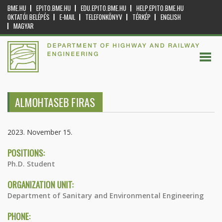
BME.HU
EPITO.BME.HU
EDU.EPITO.BME.HU
HELP.EPITO.BME.HU
OKTATÓI BELÉPÉS
E-MAIL
TELEFONKÖNYV
TÉRKÉP
ENGLISH
MAGYAR
DEPARTMENT OF HIGHWAY AND RAILWAY
ENGINEERING
ALMOHTASEB FIRAS
2023. November 15.
POSITIONS:
Ph.D. Student
ORGANIZATION UNIT:
Department of Sanitary and Environmental Engineering
PHONE: