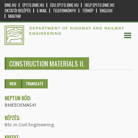
BME.HU
EPITO.BME.HU
EDU.EPITO.BME.HU
HELP.EPITO.BME.HU
OKTATÓI BELÉPÉS
E-MAIL
TELEFONKÖNYV
TÉRKÉP
ENGLISH
MAGYAR
DEPARTMENT OF HIGHWAY AND RAILWAY
ENGINEERING
CONSTRUCTION MATERIALS II.
Primary tabs
VIEW
(ACTIVE
TRANSLATE
TAB)
NEPTUN KÓD:
BMEEOEMAS41
KÉPZÉS:
BSc in Civil Engineering
KREDIT: