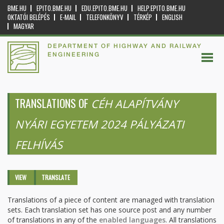
BME.HU
EPITO.BME.HU
EDU.EPITO.BME.HU
HELP.EPITO.BME.HU
OKTATÓI BELÉPÉS
E-MAIL
TELEFONKÖNYV
TÉRKÉP
ENGLISH
MAGYAR
DEPARTMENT OF HIGHWAY AND RAILWAY
ENGINEERING
TRANSLATIONS OF
CÉH ALAPÍTVÁNY
NYÁRI EGYETEM 2024 PÁLYÁZATI
FELHÍVÁS
Primary tabs
VIEW
TRANSLATE
(ACTIVE
TAB)
Translations of a piece of content are managed with translation
sets. Each translation set has one source post and any number
of translations in any of the
enabled languages
. All translations