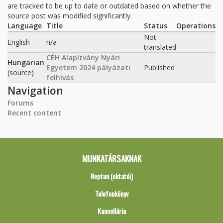
are tracked to be up to date or outdated based on whether the
source post was modified significantly.
Language
Title
Status
Operations
Not
English
n/a
translated
CÉH Alapítvány Nyári
Hungarian
Egyetem 2024 pályázati
Published
(source)
felhívás
Navigation
Forums
Recent content
MUNKATÁRSAKNAK
Neptun (oktatói)
Telefonkönyv
Kancellária