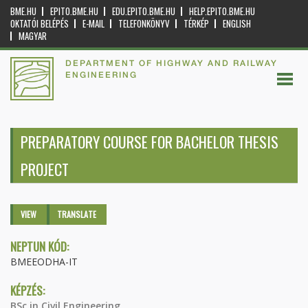
BME.HU
EPITO.BME.HU
EDU.EPITO.BME.HU
HELP.EPITO.BME.HU
OKTATÓI BELÉPÉS
E-MAIL
TELEFONKÖNYV
TÉRKÉP
ENGLISH
MAGYAR
DEPARTMENT OF HIGHWAY AND RAILWAY
ENGINEERING
PREPARATORY COURSE FOR BACHELOR THESIS
PROJECT
Primary tabs
VIEW
(ACTIVE
TRANSLATE
TAB)
NEPTUN KÓD:
BMEEODHA-IT
KÉPZÉS:
BSc in Civil Engineering