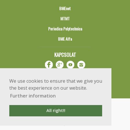
BMEnet
MTMT
Periodica Polytechnica
BME Alfa
KAPCSOLAT
We use cookies to ensure that we give you
the best experience on our website.
Further information
Impresszum
Copyright © 2020 BME Építőmérnöki Kar
All right!!
1111 Budapest, Műegyetem rkp. 3.
+36 1 463 3531
webmester@emk.bme.hu