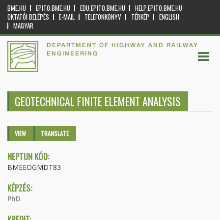
BME.HU
EPITO.BME.HU
EDU.EPITO.BME.HU
HELP.EPITO.BME.HU
OKTATÓI BELÉPÉS
E-MAIL
TELEFONKÖNYV
TÉRKÉP
ENGLISH
MAGYAR
DEPARTMENT OF HIGHWAY AND RAILWAY
ENGINEERING
GEOTECHNICAL FINITE ELEMENT ANALYSIS
Primary tabs
VIEW
(ACTIVE
TRANSLATE
TAB)
NEPTUN KÓD:
BMEEOGMDT83
KÉPZÉS:
PhD
KREDIT: