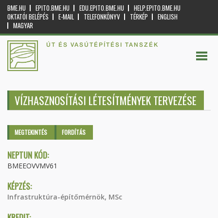
BME.HU
EPITO.BME.HU
EDU.EPITO.BME.HU
HELP.EPITO.BME.HU
OKTATÓI BELÉPÉS
E-MAIL
TELEFONKÖNYV
TÉRKÉP
ENGLISH
MAGYAR
ÚT ÉS VASÚTÉPÍTÉSI TANSZÉK
VÍZHASZNOSÍTÁSI LÉTESÍTMÉNYEK TERVEZÉSE
Elsődleges fülek
MEGTEKINTÉS
(AKTÍV
FORDÍTÁS
FÜL)
NEPTUN KÓD:
BMEEOVVMV61
KÉPZÉS:
Infrastruktúra-építőmérnök, MSc
KREDIT: