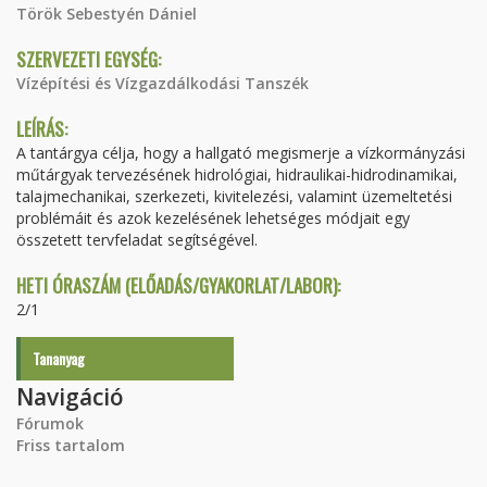
Török Sebestyén Dániel
SZERVEZETI EGYSÉG:
Vízépítési és Vízgazdálkodási Tanszék
LEÍRÁS:
A tantárgya célja, hogy a hallgató megismerje a vízkormányzási
műtárgyak tervezésének hidrológiai, hidraulikai-hidrodinamikai,
talajmechanikai, szerkezeti, kivitelezési, valamint üzemeltetési
problémáit és azok kezelésének lehetséges módjait egy
összetett tervfeladat segítségével.
HETI ÓRASZÁM (ELŐADÁS/GYAKORLAT/LABOR):
2/1
Tananyag
Navigáció
Fórumok
Friss tartalom