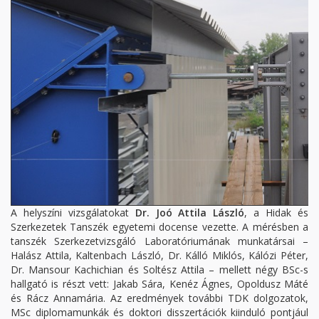
A helyszíni vizsgálatokat
Dr. Joó Attila László
, a Hidak és
Szerkezetek Tanszék egyetemi docense vezette. A mérésben a
tanszék Szerkezetvizsgáló Laboratóriumának munkatársai –
Halász Attila, Kaltenbach László, Dr. Kálló Miklós, Kálózi Péter,
Dr. Mansour Kachichian és Soltész Attila – mellett négy BSc-s
hallgató is részt vett: Jakab Sára, Kenéz Ágnes, Opoldusz Máté
és Rácz Annamária. Az eredmények további TDK dolgozatok,
MSc diplomamunkák és doktori disszertációk kiinduló pontjául