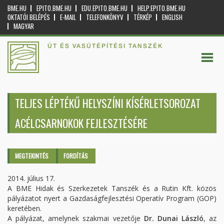
BME.HU
EPITO.BME.HU
EDU.EPITO.BME.HU
HELP.EPITO.BME.HU
OKTATÓI BELÉPÉS
E-MAIL
TELEFONKÖNYV
TÉRKÉP
ENGLISH
MAGYAR
ÚT ÉS VASÚTÉPÍTÉSI TANSZÉK
TELJES LÉPTÉKŰ HELYSZÍNI KÍSÉRLETSOROZAT
ACÉLCSARNOKOK FEJLESZTÉSÉRE
Elsődleges fülek
MEGTEKINTÉS
(AKTÍV
FORDÍTÁS
FÜL)
2014. július 17.
A BME Hidak és Szerkezetek Tanszék és a Rutin Kft. közös
pályázatot nyert a Gazdaságfejlesztési Operatív Program (GOP)
keretében.
A pályázat, amelynek szakmai vezetője
Dr. Dunai László
, az