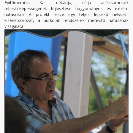
Építőmérnöki Kar dékánja, célja acélcsarnokok
teljesítőképességének fejlesztése hagyományos és extrém
hatásokra. A projekt része egy teljes léptékű helyszíni
kísérletsorozat, a burkolati rendszerek merevítő hatásának
vizsgálata.