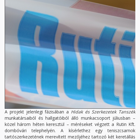
A projekt jelenlegi fázisában a
Hidak és Szerkezetek Tanszék
munkatársaiból és hallgatóiból álló munkacsoport júliusban –
közel három héten keresztül – méréseket végzett a Rutin Kft.
dombóvári telephelyén. A kísérlethez egy teniszcsarnok
tartószerkezetének merevített mezőjéhez tartozó két keretállás