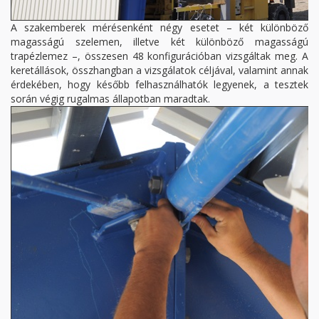
A szakemberek mérésenként négy esetet – két különböző
magasságú szelemen, illetve két különböző magasságú
trapézlemez –, összesen 48 konfigurációban vizsgáltak meg. A
keretállások, összhangban a vizsgálatok céljával, valamint annak
érdekében, hogy később felhasználhatók legyenek, a tesztek
során végig rugalmas állapotban maradtak.