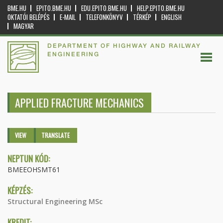
BME.HU
EPITO.BME.HU
EDU.EPITO.BME.HU
HELP.EPITO.BME.HU
OKTATÓI BELÉPÉS
E-MAIL
TELEFONKÖNYV
TÉRKÉP
ENGLISH
MAGYAR
DEPARTMENT OF HIGHWAY AND RAILWAY
ENGINEERING
APPLIED FRACTURE MECHANICS
Primary tabs
VIEW
(ACTIVE
TRANSLATE
TAB)
NEPTUN KÓD:
BMEEOHSMT61
KÉPZÉS:
Structural Engineering MSc
KREDIT: